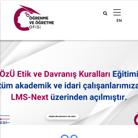
Ana
içeriğe
atla
ERIŞEBILMEK IÇIN BURAYA TIKLAYINIZ.