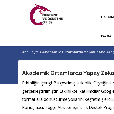
Ana
içeriğe
HAKKI
atla
FAYDAL
Ana Sayfa
>
Akademik Ortamlarda Yapay Zeka Araçl
Sayfa
yolu
Akademik Ortamlarda Yapay Zeka A
Etkinliğin içeriği: Bu çevrimiçi etkinlik, Özyeğin 
gerçekleştirilmiştir. Etkinlikte, katılımcılar Goo
formatlara dönüştürme yollarını keşfetmişlerdir
Konuşmacı: Tuğçe Atik- Girişimcilik Destek Pro