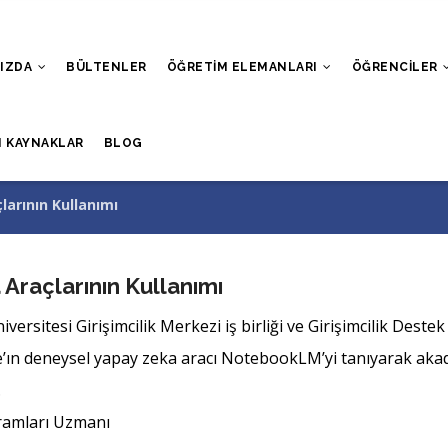
MIZDA
BÜLTENLER
ÖĞRETIM ELEMANLARI
ÖĞRENCILER
I KAYNAKLAR
BLOG
arının Kullanımı
raçlarının Kullanımı
Üniversitesi Girişimcilik Merkezi iş birliği ve Girişimcilik Des
gle’ın deneysel yapay zeka aracı NotebookLM’yi tanıyarak akadem
.
gramları Uzmanı