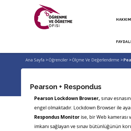
Ana
içeriğe
HAKKI
atla
FAYDAL
Ana Sayfa
>
Öğrenciler
>
Ölçme Ve Değerlendirme
>
Pea
Sayfa
yolu
Pearson + Respondus
Pearson Lockdown Browser,
sınav esnasın
engel olmaktadır. Lockdown Browser ile ayar
Respondus Monitor
ise, bir Web kamerası v
imkanı sağlayan ve sınav bütünlüğünün korun