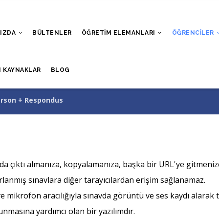
MIZDA
BÜLTENLER
ÖĞRETIM ELEMANLARI
ÖĞRENCILER
I KAYNAKLAR
BLOG
rson + Respondus
da çıktı almanıza, kopyalamanıza, başka bir URL'ye gitmeni
lanmış sınavlara diğer tarayıcılardan erişim sağlanamaz.
e mikrofon aracılığıyla sınavda görüntü ve ses kaydı alarak 
masına yardımcı olan bir yazılımdır.