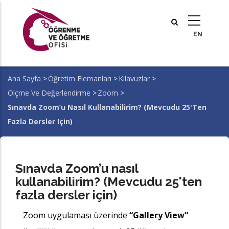
Ana
içeriğe
atla
Ana Sayfa
>
Öğretim Elemanları
>
Kılavuzlar
>
Sayfa
Ölçme Ve Değerlendirme
>
Zoom
>
yolu
Sınavda Zoom’u Nasıl Kullanabilirim? (Mevcudu 25'ten
Fazla Dersler Için)
Sınavda Zoom’u nasıl
kullanabilirim? (Mevcudu 25'ten
fazla dersler için)
Zoom uygulaması üzerinde
“Gallery View”