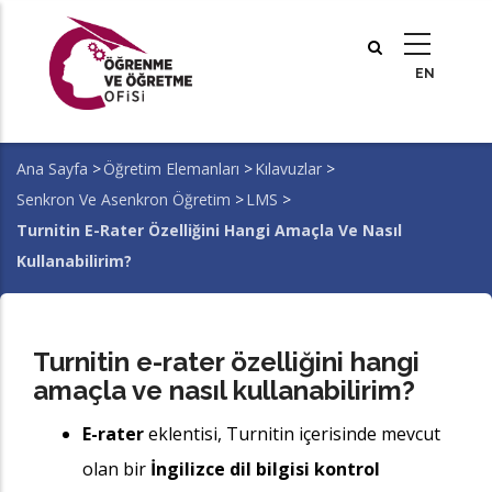
Ana
içeriğe
atla
Ana Sayfa
>
Öğretim Elemanları
>
Kılavuzlar
>
Sayfa
Senkron Ve Asenkron Öğretim
>
LMS
>
yolu
Turnitin E-Rater Özelliğini Hangi Amaçla Ve Nasıl
Kullanabilirim?
Turnitin e-rater özelliğini hangi
amaçla ve nasıl kullanabilirim?
E-rater
eklentisi, Turnitin içerisinde mevcut
olan bir
İngilizce dil bilgisi kontrol