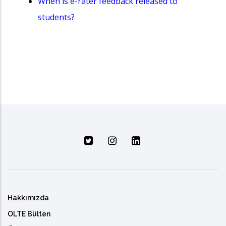
When is e-rater feedback released to
students?
Hakkımızda
OLTE Bülten